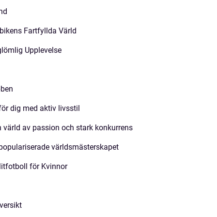
and
bikens Fartfyllda Värld
rglömlig Upplevelse
bben
r dig med aktiv livsstil
n värld av passion och stark konkurrens
 populariserade världsmästerskapet
itfotboll för Kvinnor
versikt