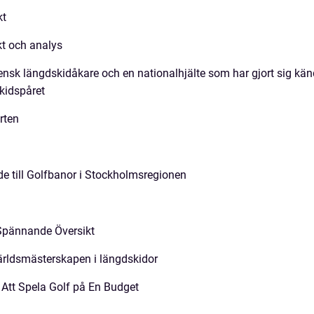
kt
t och analys
ensk längdskidåkare och en nationalhjälte som har gjort sig kän
skidspåret
rten
e till Golfbanor i Stockholmsregionen
 Spännande Översikt
ärldsmästerskapen i längdskidor
l Att Spela Golf på En Budget