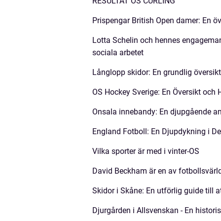
RESULTAT OS CURLING
Prispengar British Open damer: En öv
Lotta Schelin och hennes engagemang 
sociala arbetet
Långlopp skidor: En grundlig översik
OS Hockey Sverige: En Översikt och
Onsala innebandy: En djupgående ana
England Fotboll: En Djupdykning i Det
Vilka sporter är med i vinter-OS
David Beckham är en av fotbollsvär
Skidor i Skåne: En utförlig guide till 
Djurgården i Allsvenskan - En histori