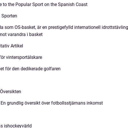
e to the Popular Sport on the Spanish Coast
å Sporten
 som OS-basket, är en prestigefylld internationell idrottstävlin
 mot varandra i basket
ativ Artikel
för vintersportälskare
et för den dedikerade golfaren
 Översikten
 En grundlig översikt över fotbollsstjärnans inkomst
ås ishockeyvärld