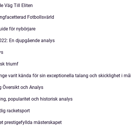
 Väg Till Eliten
ngfacetterad Fotbollsvärld
uide för nybörjare
022: En djupgående analys
ys
isk triumf
nge varit kända för sin exceptionella talang och skicklighet i må
g Översikt och Analys
ng, popularitet och historisk analys
dig racketsport
det prestigefyllda mästerskapet