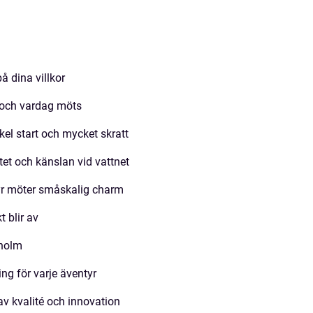
å dina villkor
 och vardag möts
kel start och mycket skratt
tet och känslan vid vattnet
yr möter småskalig charm
t blir av
kholm
ing för varje äventyr
av kvalité och innovation