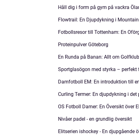
Håll dig i form på gym på vackra Öl
Flowtrail: En Djupdykning i Mountain
Fotbollsresor till Tottenham: En Ofö
Proteinpulver Göteborg
En Runda på Banan: Allt om Golfklu
Sportglasögon med styrka – perfekt fö
Damfotboll EM: En introduktion till e
Curling Termer: En djupdykning i det
OS Fotboll Damer: En Översikt över El
Nivåer padel - en grundlig översikt
Elitserien ishockey - En djupgående ö