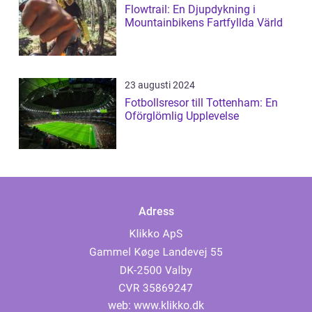
Flowtrail: En Djupdykning i
Mountainbikens Fartfyllda Värld
23 augusti 2024
Fotbollsresor till Tottenham: En
Oförglömlig Upplevelse
Adress
web:
www.klikko.dk