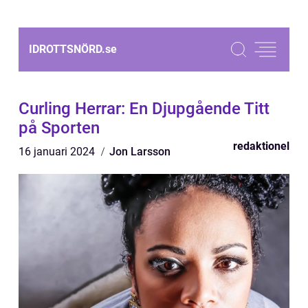
IDROTTSNÖRD.
se
Curling Herrar: En Djupgående Titt
på Sporten
redaktionel
16 januari 2024
Jon Larsson