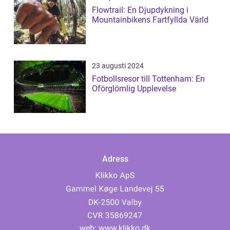
Flowtrail: En Djupdykning i
Mountainbikens Fartfyllda Värld
23 augusti 2024
Fotbollsresor till Tottenham: En
Oförglömlig Upplevelse
Adress
web:
www.klikko.dk