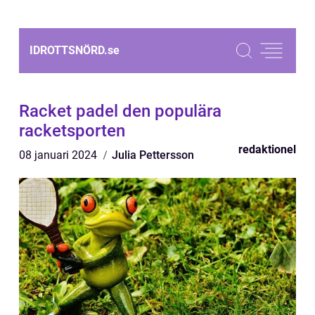
IDROTTSNÖRD.
se
Racket padel den populära
racketsporten
redaktionel
08 januari 2024
Julia Pettersson