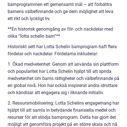
barnprogrammen ett gemensamt mål – att förbättra
barnens välbefinnande och ge dem möjlighet att leva
ett rikt och lyckligt liv.
**En historisk genomgång av för- och nackdelar med
olika ”lotta schelin barn”**
Historiskt sett har Lotta Schelin barnprogram haft flera
fördelar och nackdelar. Fördelarna inkluderar:
1. Ökad medvetenhet: Genom att använda sin plattform
och popularitet har Lotta Schelin hjälpt till att sprida
medvetenhet om barns rättigheter och välbefinnande på
en global nivå. Hon har också inspirerat andra idrottare
och kändisar att engagera sig i liknande initiativ.
2. Ressursmobilisering: Lotta Schelins engagemang har
hjälpt till att samla in betydande finansiella medel och
resurser för att stödja barnprogram. Detta har gjort det
möjligt att genomföra projekt på en större skala och nå