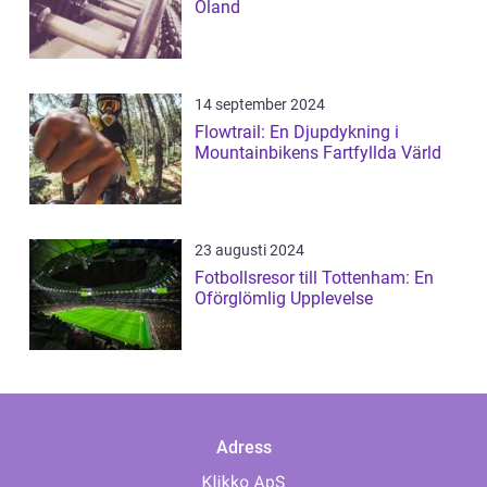
Öland
14 september 2024
Flowtrail: En Djupdykning i
Mountainbikens Fartfyllda Värld
23 augusti 2024
Fotbollsresor till Tottenham: En
Oförglömlig Upplevelse
Adress