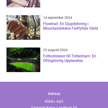
14 september 2024
Flowtrail: En Djupdykning i
Mountainbikens Fartfyllda Värld
23 augusti 2024
Fotbollsresor till Tottenham: En
Oförglömlig Upplevelse
Adress