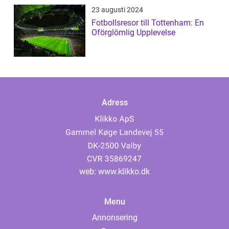
23 augusti 2024
Fotbollsresor till Tottenham: En
Oförglömlig Upplevelse
Adress
web:
www.klikko.dk
Menu
Annonsering