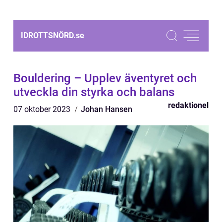
IDROTTSNÖRD.
se
Bouldering – Upplev äventyret och
utveckla din styrka och balans
redaktionel
07 oktober 2023
Johan Hansen