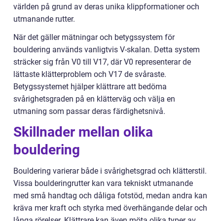
världen på grund av deras unika klippformationer och
utmanande rutter.
När det gäller mätningar och betygssystem för
bouldering används vanligtvis V-skalan. Detta system
sträcker sig från V0 till V17, där V0 representerar de
lättaste klätterproblem och V17 de svåraste.
Betygssystemet hjälper klättrare att bedöma
svårighetsgraden på en klätterväg och välja en
utmaning som passar deras färdighetsnivå.
Skillnader mellan olika
bouldering
Bouldering varierar både i svårighetsgrad och klätterstil.
Vissa boulderingrutter kan vara tekniskt utmanande
med små handtag och dåliga fotstöd, medan andra kan
kräva mer kraft och styrka med överhängande delar och
långa rörelser. Klättrare kan även möta olika typer av