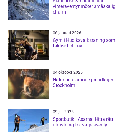
Skidbacke Småland: där
vinteräventyr möter småskalig
charm
06 januari 2026
Gym i Hudiksvall: träning som
faktiskt blir av
04 oktober 2025
Natur och lärande på ridläger i
Stockholm
09 juli 2025
Sportbutik i Åsarna: Hitta rätt
utrustning för varje äventyr