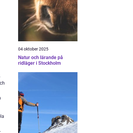
04 oktober 2025
Natur och lärande på
ridläger i Stockholm
.
och
a
la
-