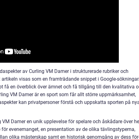
spekter av Curling VM Damer i strukturerade rubriker och
tt artikeln visas som en framträdande snippet i Google-sökningar
t få en överblick över ämnet och få tillgång till den kvalitativa 
rling VM Damer är en sport som får allt större uppmärksamhet,
aspekter kan privatpersoner förstå och uppskatta sporten på ny
 VM Damer en unik upplevelse för spelare och åskådare över he
e för evenemanget, en presentation av de olika tävlingstyperna,
ellan olika mästerskap samt en historisk genomgång av dess för