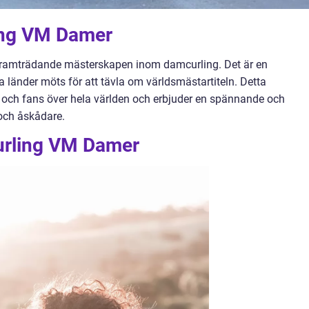
ling VM Damer
framträdande mästerskapen inom damcurling. Det är en
ika länder möts för att tävla om världsmästartiteln. Detta
 och fans över hela världen och erbjuder en spännande och
 och åskådare.
Curling VM Damer