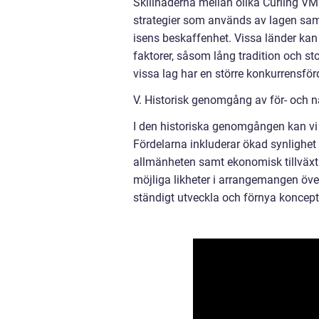
Skillnaderna mellan olika Curling VM 
strategier som används av lagen sam
isens beskaffenhet. Vissa länder kan
faktorer, såsom lång tradition och sto
vissa lag har en större konkurrensför
V. Historisk genomgång av för- och 
I den historiska genomgången kan vi 
Fördelarna inkluderar ökad synlighet
allmänheten samt ekonomisk tillväx
möjliga likheter i arrangemangen över
ständigt utveckla och förnya konceptet