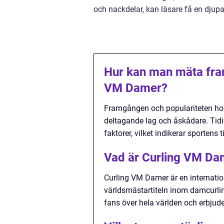
och nackdelar, kan läsare få en djupa
Hur kan man mäta fra
VM Damer?
Framgången och populariteten ho
deltagande lag och åskådare. Tid
faktorer, vilket indikerar sportens 
Vad är Curling VM Da
Curling VM Damer är en internation
världsmästartiteln inom damcurlin
fans över hela världen och erbjud