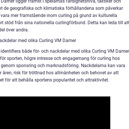
Damer ligger främst i spelarnas färdighetsnivå, taktiker och
t de geografiska och klimatiska förhållandena som påverkar
 vara mer framstående inom curling på grund av kulturella
rt stöd från sina nationella curlingförbund. Detta kan leda till at
del över andra.
nackdelar med olika Curling VM Damer
identifiera både för- och nackdelar med olika Curling VM Damer
 för sporten, högre intresse och engagemang för curling hos
t genom sponsring och marknadsföring. Nackdelarna kan vara
 åren, risk för tröttnad hos allmänheten och behovet av att
 för att behålla sportens popularitet och attraktivitet.