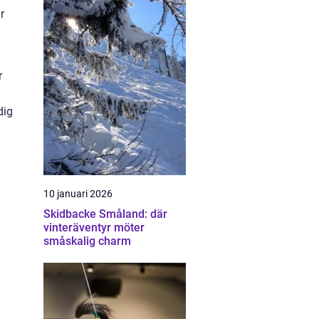
r
r
dig
10 januari 2026
Skidbacke Småland: där
vinteräventyr möter
småskalig charm