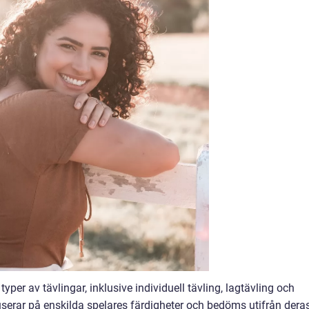
yper av tävlingar, inklusive individuell tävling, lagtävling och
userar på enskilda spelares färdigheter och bedöms utifrån dera