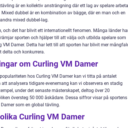
tävling är en kollektiv ansträngning där ett lag av spelare arbeta
 Mixed dubbel är en kombination av bägge, där en man och en
t andra mixed dubbel-lag.
 och det har blivit ett internationellt fenomen. Många länder ha
ämjar sporten och hjälper till att välja och utbilda spelare som
 VM Damer. Detta har lett till att sporten har blivit mer mångfal
t delta och konkurrera.
tningar om Curling VM Damer
opulariteten hos Curling VM Damer kan vi titta på antalet
att analysera tidigare evenemang kan vi observera en stadig
exempel, under det senaste mästerskapet, deltog över 20
bliken översteg 50 000 åskådare. Dessa siffror visar på sportens
M Damer som en global tävling.
n olika Curling VM Damer