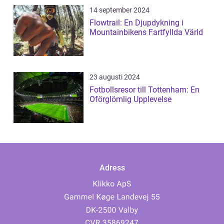
14 september 2024
Flowtrail: En Djupdykning i
Mountainbikens Fartfyllda Värld
23 augusti 2024
Fotbollsresor till Tottenham: En
Oförglömlig Upplevelse
Adress