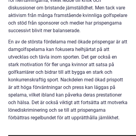
för herrtävlingarna, vilket ledde till kritik och
diskussioner om bristande jämställdhet. Men tack vare
aktivism från många framstående kvinnliga golfspelare
och stöd från sponsorer och medier har prispengarna
successivt blivit mer balanserade.
En av de största fördelarna med ökade prispengar är att
damgolfspelarna kan fokusera helhjärtat på att
utvecklas och tävla inom sporten. Det ger också en
stark motivation för fler unga kvinnor att satsa på
golfkarriärer och bidrar till att bygga en stark och
konkurrenskraftig sport. Nackdelen med ökad prispott
är att höga förväntningar och press kan läggas på
spelarna, vilket ibland kan påverka deras prestationer
och hälsa. Det är också viktigt att fortsätta att motverka
lönediskriminering och se till att prispengarna
förbättras regelbundet för att upprätthålla jämlikhet.