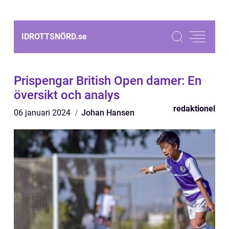
IDROTTSNÖRD.
se
Prispengar British Open damer: En
översikt och analys
redaktionel
06 januari 2024
Johan Hansen