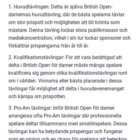
1. Huvudtävlingen: Detta är själva British Open-
damernas huvudtävling, där de bästa spelarna tävlar
om stor prispott och möjligheten att bli krönta som
mästare. Denna tävling lockar stora publikmassor och
mediekoncentration, vilket i sin tur lockar sponsorer och
förbättrar prispengarna från år till år.
2. Kvalifikationstävlingar: För att vara berättigad att
delta i British Open för damer måste många spelare
kvalificera sig genom olika kvalifikationstävlingar runt
om i världen. Vinnarna eller bästa placerade i dessa
tävlingar får möjlighet att delta i huvudevenemanget
och kämpa om prispotten.
3. Pro-Am tävlingar: Inför British Open för damer
arrangeras ofta Pro-Am tävlingar där professionella
spelare deltar tillsammans med amatörspelare. Dessa
tävlingar kan ha betydande prispengar och fungerar
som en prolog och en chans för spelarna att beteckna