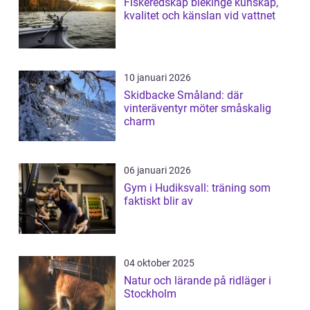
Fiskeredskap blekinge kunskap,
kvalitet och känslan vid vattnet
10 januari 2026
Skidbacke Småland: där
vinteräventyr möter småskalig
charm
06 januari 2026
Gym i Hudiksvall: träning som
faktiskt blir av
04 oktober 2025
Natur och lärande på ridläger i
Stockholm