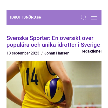
IDROTTSNÖRD.
se
Svenska Sporter: En översikt över
populära och unika idrotter i Sverige
redaktionel
13 september 2023
Johan Hansen