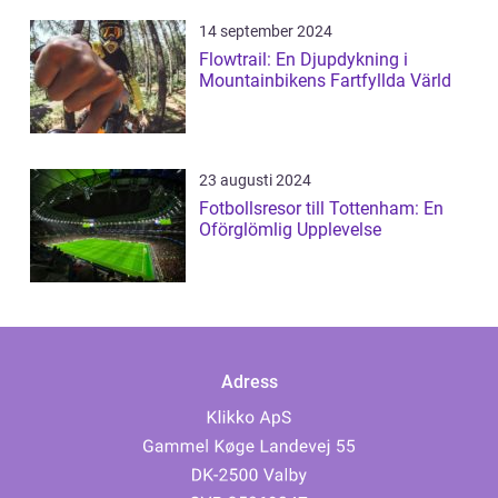
14 september 2024
Flowtrail: En Djupdykning i
Mountainbikens Fartfyllda Värld
23 augusti 2024
Fotbollsresor till Tottenham: En
Oförglömlig Upplevelse
Adress