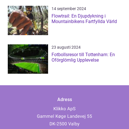
14 september 2024
Flowtrail: En Djupdykning i
Mountainbikens Fartfyllda Värld
23 augusti 2024
Fotbollsresor till Tottenham: En
Oförglömlig Upplevelse
Adress