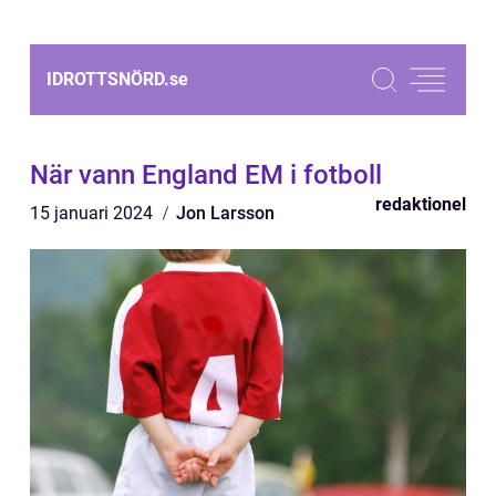
IDROTTSNÖRD.
se
När vann England EM i fotboll
redaktionel
15 januari 2024
Jon Larsson