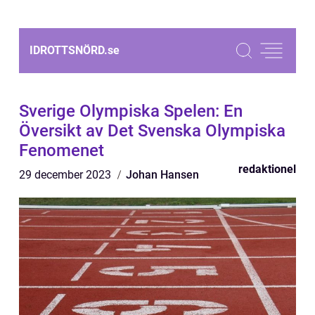
IDROTTSNÖRD.
se
Sverige Olympiska Spelen: En
Översikt av Det Svenska Olympiska
Fenomenet
redaktionel
29 december 2023
Johan Hansen