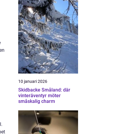
e
ren
10 januari 2026
Skidbacke Småland: där
vinteräventyr möter
småskalig charm
l.
pet