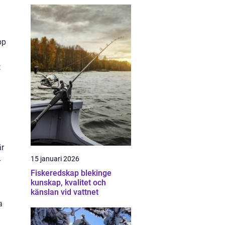
pp
t
är
15 januari 2026
-
Fiskeredskap blekinge
kunskap, kvalitet och
känslan vid vattnet
a