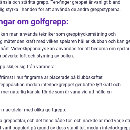
nsla och stärkta grepp. Ten-finger greppet är vanligt bland
klig styrka i handen för att använda de andra greppstyperna.
ingar om golfgrepp:
tet kan man använda tekniker som grepptrycksmätning och
g mäter den kraft med vilken spelaren håller klubban och kan g
 för hårt. Videoklippanalys kan användas för att bedöma om spela
n påverka loft och styrning av bollen.
p skiljer sig från varandra:
främst i hur fingrarna är placerade på klubbskaftet.
eppposition medan interlockgreppet ger bättre lyftkraft och
n mer naturlig känsla för de som är vana vid att hålla en
h nackdelar med olika golfgrepp:
ka greppstilar, och det finns både för- och nackdelar med varje sti
t varit populärt på grund av dess stabilitet, medan interlockgrep