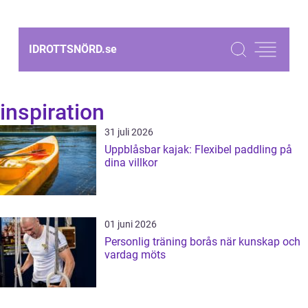
IDROTTSNÖRD.
se
inspiration
31 juli 2026
Uppblåsbar kajak: Flexibel paddling på
dina villkor
01 juni 2026
Personlig träning borås när kunskap och
vardag möts